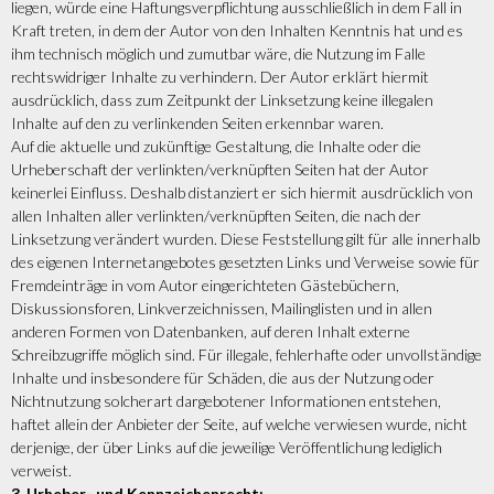
liegen, würde eine Haftungsverpflichtung ausschließlich in dem Fall in
Kraft treten, in dem der Autor von den Inhalten Kenntnis hat und es
ihm technisch möglich und zumutbar wäre, die Nutzung im Falle
rechtswidriger Inhalte zu verhindern. Der Autor erklärt hiermit
ausdrücklich, dass zum Zeitpunkt der Linksetzung keine illegalen
Inhalte auf den zu verlinkenden Seiten erkennbar waren.
Auf die aktuelle und zukünftige Gestaltung, die Inhalte oder die
Urheberschaft der verlinkten/verknüpften Seiten hat der Autor
keinerlei Einfluss. Deshalb distanziert er sich hiermit ausdrücklich von
allen Inhalten aller verlinkten/verknüpften Seiten, die nach der
Linksetzung verändert wurden. Diese Feststellung gilt für alle innerhalb
des eigenen Internetangebotes gesetzten Links und Verweise sowie für
Fremdeinträge in vom Autor eingerichteten Gästebüchern,
Diskussionsforen, Linkverzeichnissen, Mailinglisten und in allen
anderen Formen von Datenbanken, auf deren Inhalt externe
Schreibzugriffe möglich sind. Für illegale, fehlerhafte oder unvollständige
Inhalte und insbesondere für Schäden, die aus der Nutzung oder
Nichtnutzung solcherart dargebotener Informationen entstehen,
haftet allein der Anbieter der Seite, auf welche verwiesen wurde, nicht
derjenige, der über Links auf die jeweilige Veröffentlichung lediglich
verweist.
3. Urheber- und Kennzeichenrecht: